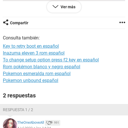
Ver más
Compartir
Consulta también:
Key to retry boot en español
Inazuma eleven 3 rom español
To change setup option press f2 key en español
Rom pokémon blanco y negro español
Pokemon esmeralda rom español
Pokemon unbound español
2 respuestas
RESPUESTA 1 / 2
TheOneAboveAll
991