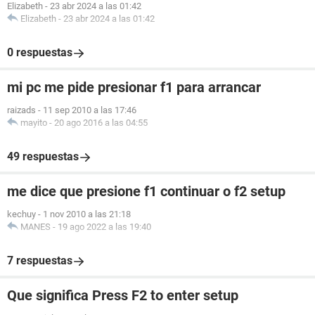
Elizabeth
-
23 abr 2024 a las 01:42
Elizabeth
-
23 abr 2024 a las 01:42
0 respuestas
mi pc me pide presionar f1 para arrancar
raizads
-
11 sep 2010 a las 17:46
mayito
-
20 ago 2016 a las 04:55
49 respuestas
me dice que presione f1 continuar o f2 setup
kechuy
-
1 nov 2010 a las 21:18
MANES
-
19 ago 2022 a las 19:40
7 respuestas
Que significa Press F2 to enter setup