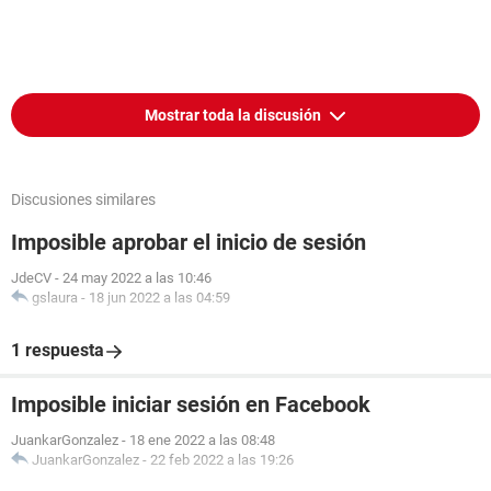
Mostrar toda la discusión
Discusiones similares
Imposible aprobar el inicio de sesión
JdeCV
-
24 may 2022 a las 10:46
gslaura
-
18 jun 2022 a las 04:59
1 respuesta
Imposible iniciar sesión en Facebook
JuankarGonzalez
-
18 ene 2022 a las 08:48
JuankarGonzalez
-
22 feb 2022 a las 19:26