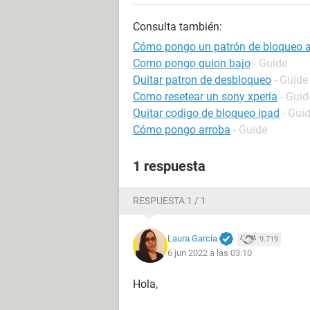
Consulta también:
Cómo pongo un patrón de bloqueo a
Como pongo guion bajo
- Guide
Quitar patron de desbloqueo
- Guide
Como resetear un sony xperia
- Guid
Quitar codigo de bloqueo ipad
- Gui
Cómo pongo arroba
- Guide
1 respuesta
RESPUESTA 1 / 1
Laura García
9.719
6 jun 2022 a las 03:10
Hola,