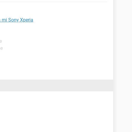
 mi Sony Xperia
e
de