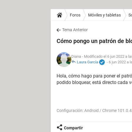
Foros
Móviles y tabletas
S
Tema Anterior
Cómo pongo un patrón de bl
Diana
- Modificado el 6 jun 2022 a la
Laura García
-
6 jun 2022 a l
Hola, cómo hago para poner el patró
podido bloquear, está directo cada 
Configuración: Android / Chrome 101.0.
Compartir