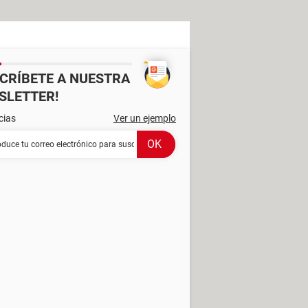
SCRÍBETE A NUESTRA
SLETTER!
cias
Ver un ejemplo