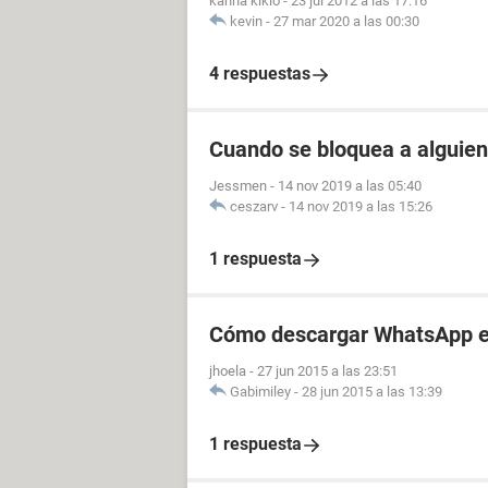
kanna kikio
-
23 jul 2012 a las 17:16
kevin
-
27 mar 2020 a las 00:30
4 respuestas
Cuando se bloquea a alguien
Jessmen
-
14 nov 2019 a las 05:40
ceszarv
-
14 nov 2019 a las 15:26
1 respuesta
Cómo descargar WhatsApp e
jhoela
-
27 jun 2015 a las 23:51
Gabimiley
-
28 jun 2015 a las 13:39
1 respuesta