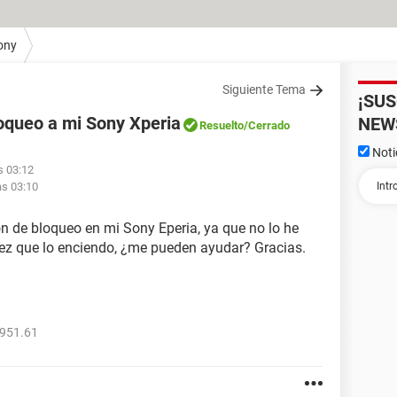
ony
Siguiente Tema
¡SU
oqueo a mi Sony Xperia
NEW
Resuelto
/Cerrado
Noti
s 03:12
as 03:10
n de bloqueo en mi Sony Eperia, ya que no lo he
vez que lo enciendo, ¿me pueden ayudar? Gracias.
4951.61