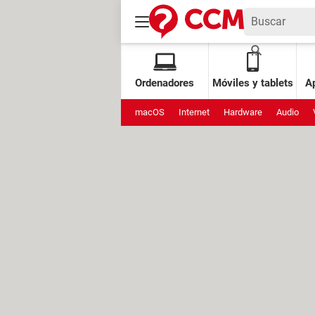
Ordenadores
Móviles y tablets
Ap
macOS
Internet
Hardware
Audio