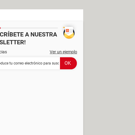
SCRÍBETE A NUESTRA
SLETTER!
cias
Ver un ejemplo