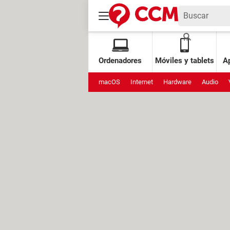
Ordenadores
Móviles y tablets
Ap
macOS
Internet
Hardware
Audio