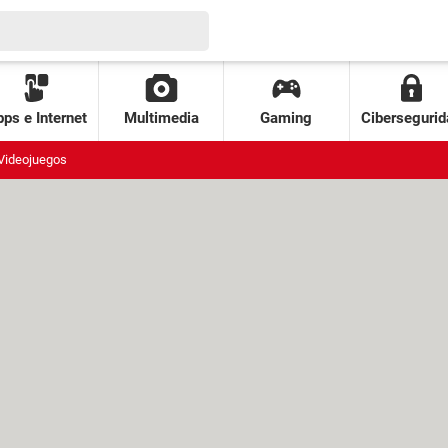
ps e Internet
Multimedia
Gaming
Cibersegurid
Videojuegos