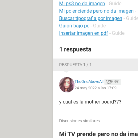
Mi ps3 no da imagen
- Guide
Mi pc enciende pero no da imagen
-
Buscar tipografia por imagen
- Guid
Guion bajo pc
- Guide
Insertar imagen en pdf
- Guide
1 respuesta
RESPUESTA 1 / 1
TheOneAboveAll
991
24 may 2022 a las 17:09
y cual es la mother board???
Discusiones similares
Mi TV prende pero no da im