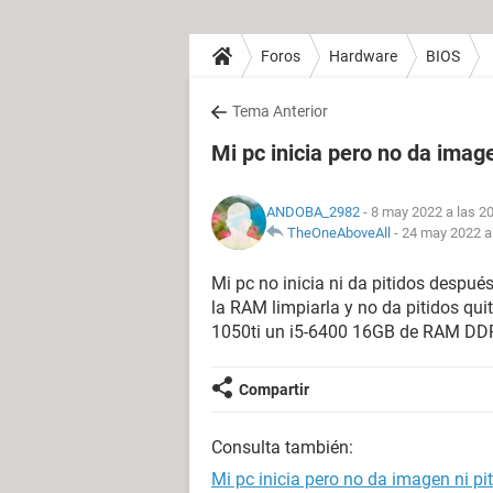
Foros
Hardware
BIOS
Tema Anterior
Mi pc inicia pero no da image
ANDOBA_2982
- 8 may 2022 a las 2
TheOneAboveAll
-
24 may 2022 a 
Mi pc no inicia ni da pitidos después
la RAM limpiarla y no da pitidos quit
1050ti un i5-6400 16GB de RAM DD
Compartir
Consulta también:
Mi pc inicia pero no da imagen ni pi