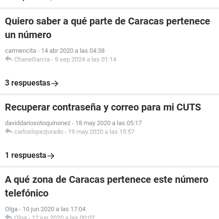
Quiero saber a qué parte de Caracas pertenece
un número
carmencita
-
14 abr 2020 a las 04:38
ChaneGarcia
-
9 sep 2024 a las 01:14
3 respuestas
Recuperar contraseña y correo para mi CUTS
daviddariosotoquinonez
-
18 may 2020 a las 05:17
carloslopezjurado
-
19 may 2020 a las 15:57
1 respuesta
A qué zona de Caracas pertenece este número
telefónico
Olga
-
10 jun 2020 a las 17:04
Olga
-
12 jun 2020 a las 00:02