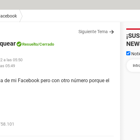
Facebook
Siguiente Tema
¡SU
oquear
NEW
Resuelto
/Cerrado
Noti
2 a las 05:50
las 05:49
eña de mi Facebook pero con otro número porque el
758.101