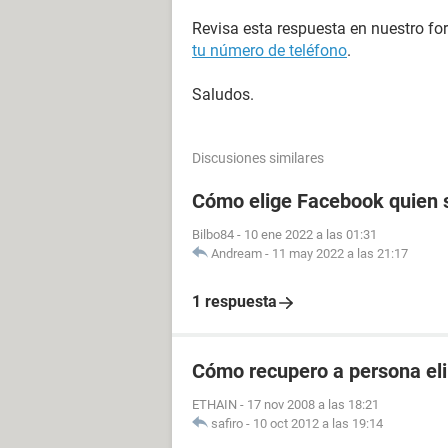
Revisa esta respuesta en nuestro fo
tu número de teléfono
.
Saludos.
Discusiones similares
Cómo elige Facebook quien s
Bilbo84
-
10 ene 2022 a las 01:31
Andream
-
11 may 2022 a las 21:17
1 respuesta
Cómo recupero a persona el
ETHAIN
-
17 nov 2008 a las 18:21
safiro
-
10 oct 2012 a las 19:14