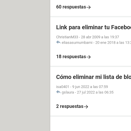
60 respuestas
Link para eliminar tu Facebo
ChristianM33
-
28 abr 2009 a las 19:37
eliasasumumbami
-
20 ene 2018 a las 13:
18 respuestas
Cómo eliminar mi lista de b
isa0401
-
9 jun 2022 a las 07:59
gslaura
-
27 jul 2022 a las 06:35
2 respuestas