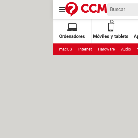
Ordenadores
Móviles y tablets
Ap
macOS
Internet
Hardware
Audio