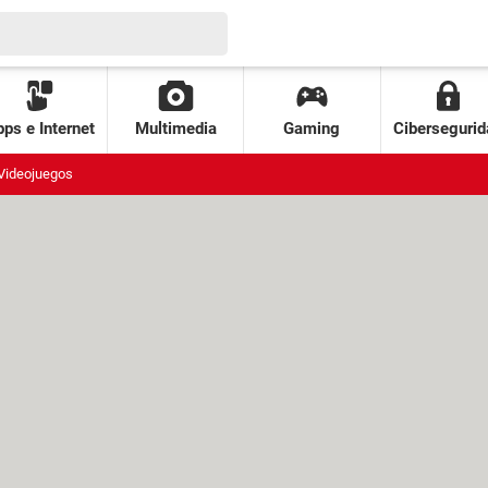
ps e Internet
Multimedia
Gaming
Cibersegurid
Videojuegos