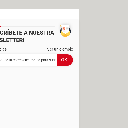
SCRÍBETE A NUESTRA
SLETTER!
cias
Ver un ejemplo