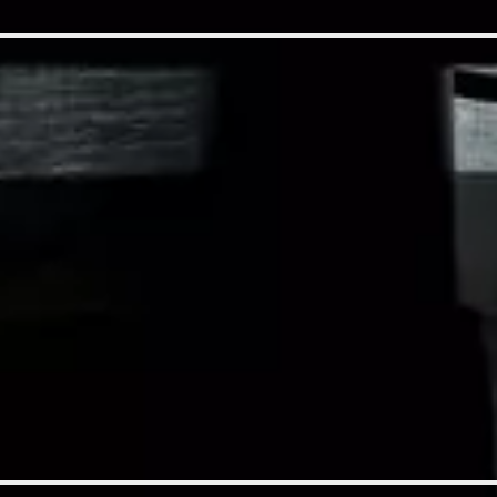
ebook: guía paso a paso
Cómo saber si alguien entró
 de teléfono y eliminarlo
Saber si alguien entra a tu 
ajes en tu página de Facebook
Cómo poner o quitar el estad
s a Facebook fácilmente
Activar el cifrado en Faceb
en Facebook: solución
Cómo enviar un mensaje a v
significado, características
Cómo mover fotos de un álbu
s en la app de Facebook
Cómo reproducir vídeos de F
ué es, cómo funciona...
Cómo cambiar el correo de 
: sin publicar, iPhone...
Cómo descargar vídeos de F
ebook: desde el PC, celular
Cómo poner un emoji de cor
amistad enviada en Facebook
Cómo subir un video a Facebo