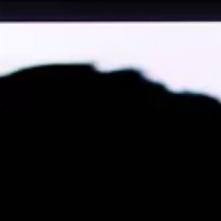
dicarte que un amigo te ha bloqueado en Fac
a de amigos
ue podría haber cancelado su cuenta o haber sido bloqueado por
su perfil, no cabe duda de que te ha bloqueado.
 ver su actividad en Facebook
cuando entras a su página no puedes publicar en su
muro
ni ver 
calo con el buscador de Facebook y entra a su página de perfil. 
tón
Añadir a mis amigos
, existe la posibilidad de que te haya b
usuarios desconocidos no vean lo que publica, ni le envíen soli
 el chat de Facebook
 bloqueado es que no puedas enviarle mensajes a través del Fac
ontacto y su nombre aparece en negro, en lugar de aparecer en az