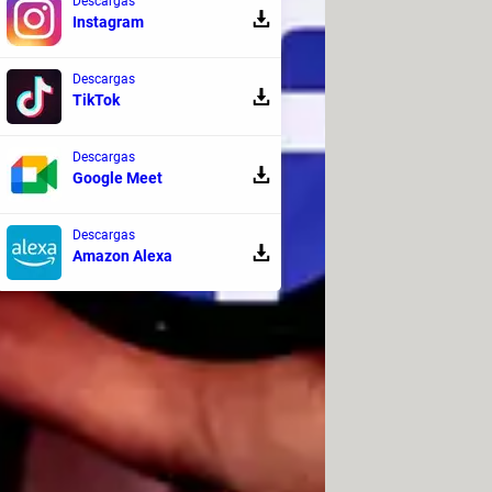
Descargas
Instagram
Descargas
TikTok
Descargas
Google Meet
 también existe la posibilidad de
mprobarlo, crea otra cuenta y
Descargas
Amazon Alexa
misma área geográfica puedan
cribe
"nombre de tu amigo"
trar a su perfil, quiere decir que te