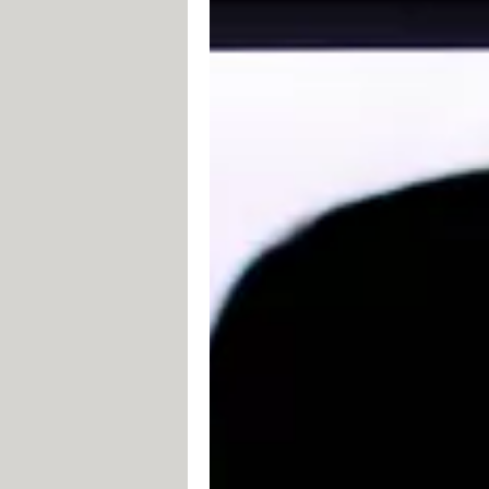
¿Qué elementos pueden in
Tu contacto ya no está en tu list
No es un indicio contundente, ya q
contactos en común pueden entrar a 
No puedes publicar en su muro ni
Si eres uno de sus contactos, pero 
bloqueado parcialmente.
Si no eres uno de sus contactos, bús
ver su actividad ni te aparece el bo
haya configurado su perfil para que 
No puedes enviarle mensajes por
Otro indicio de que te puede haber
el historial de mensajes con dicho c