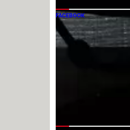
FACEBOOK
Cómo descargar tus datos de Fac
Saber si Facebook tiene tu número
Cómo desactivar opción de mens
Cómo subir fotos de Google Foto
Error HTTP 500 al iniciar sesión 
Meta: nuevo nombre de Facebook, 
Cómo silenciar las notificacione
Messenger Rooms de Facebook: q
Cambiar foto de perfil de Facebook
Cómo bloquear una página de Fac
Cómo cancelar una solicitud de 