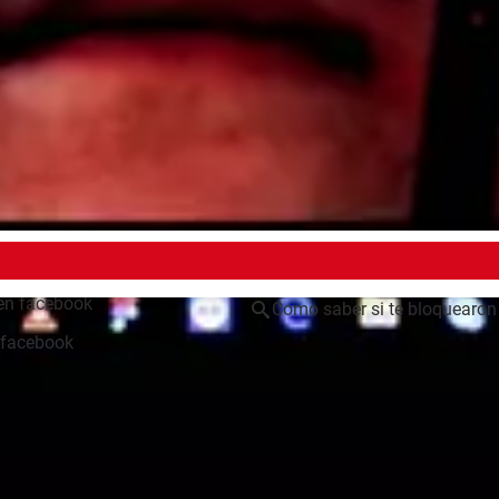
de tu contacto en un juego virtual
ctualizan los cambios. Desde tu cuenta de Facebook, entra a u
 los jugadores. Si lo encuentras, puede ser un indicio de que te
nes que afirmen saber quién te ha bloqueado en Facebook u otr
EMA
en facebook
Como saber si te bloquearon
 facebook
Como saber si te han bloque
 en messenger
> Guide
Como desbloquearme si algu
[resuelto] >
Foro Facebook
ook si no me aparece la opcion
Que significa tus accesos di
Facebook