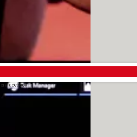
n juego que ambos utilizaban y
 ha bloqueado.
a red social porque solo buscan
 en facebook
ado las llamadas
> Guide
ien me bloqueo en facebook
rectos en facebook
[resuelto] >
Foro