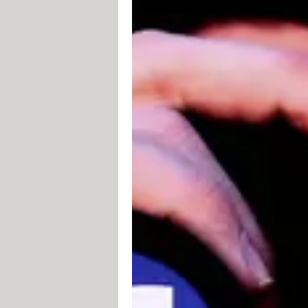
bloqueado:
Si aparece como
usuario de Faceb
su perfil te aparece el mensaje: "Es
eliminado la página", puedes estar 