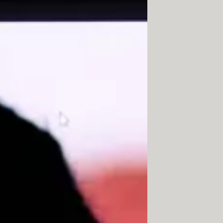
ebook?
Facebook
. Sin embargo, si otros
su actividad, entonces te ha
Si no puedes escribir en su muro,
loqueado. Pero también es posible que
citudes de amistad.
ebook Messenger. Si aún conservas
ul, definitivamente, te ha