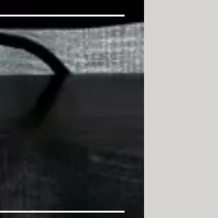
 a tu cuenta: Facebook, Messenger
cuenta Facebook y activar avisos
o de tu relación en Facebook
ook y Messenger: más seguridad
arios contactos en Messenger
m a otro en Facebook: PC, celular
acebook solo con WiFi en Android
Facebook
acebook en Chrome: sin programas
azón en Facebook
ok: completo, de perfil...