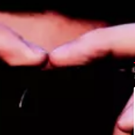
© Meta
ook
, es porque ha borrado su cuenta. Pero, si al buscar su nombre,
ta página no está disponible. Es posible que el enlace que has se
seguro de que te ha bloqueado: