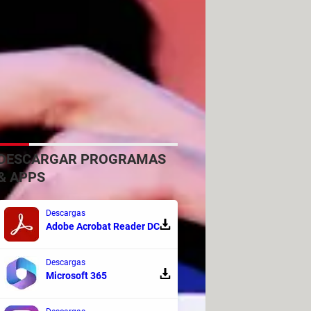
DESCARGAR PROGRAMAS
 lo encuentras y al intentar entrar a
& APPS
guido esté roto o que se haya
Descargas
Adobe Acrobat Reader DC
Descargas
Microsoft 365