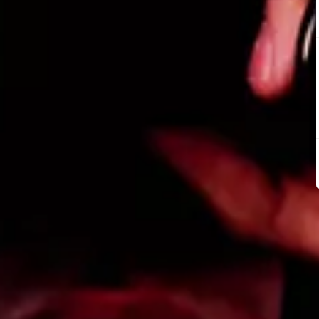
© Meta
igo desde tu cuenta de Facebook
ador
de Facebook, no aparece, puede que te haya bloqueado. Pero
 que no se le pueda encontrar o haya borrado su cuenta. Para co
 no hay duda de que te ha bloqueado.
iguran su
privacidad
para que únicamente las personas de su 
 debes poner la misma localidad de tu amigo.
 de tu contacto en Google
una nueva pestaña en el navegador e ingresa a
Google.com
. Es
entras su página de Facebook en la lista de resultados y puedes en