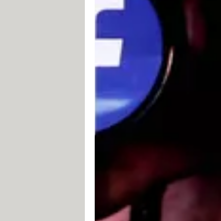
No encuentras el perfil de tu am
Si al escribir su
nombre en el busc
que haya configurado su perfil para
búscalo. Si lo encuentras, entonces
Algunos usuarios de Facebook conf
ubicarlos. Al crear tu nueva cuenta
Encuentras la página de Facebook
Cierra tu sesión en
Facebook
, abre 
Facebook
y presiona
Enter
. Si encu
ha bloqueado.