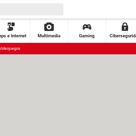
ps e Internet
Multimedia
Gaming
Cibersegurid
Videojuegos