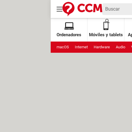
Ordenadores
Móviles y tablets
Ap
macOS
Internet
Hardware
Audio