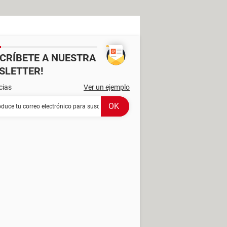
SCRÍBETE A NUESTRA
SLETTER!
cias
Ver un ejemplo