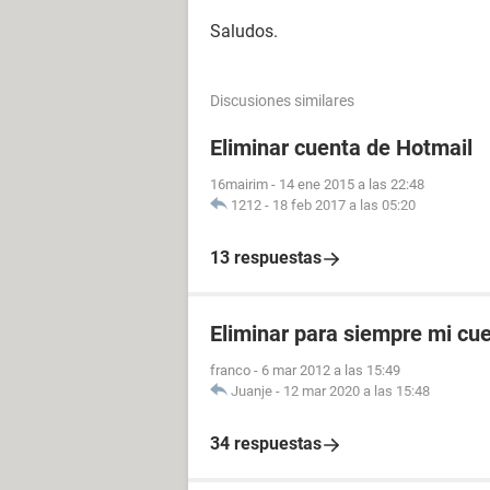
Saludos.
Discusiones similares
Eliminar cuenta de Hotmail
16mairim
-
14 ene 2015 a las 22:48
1212
-
18 feb 2017 a las 05:20
13 respuestas
Eliminar para siempre mi cu
franco
-
6 mar 2012 a las 15:49
Juanje
-
12 mar 2020 a las 15:48
34 respuestas