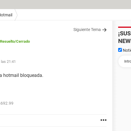
otmail
Siguiente Tema
¡SU
NEW
Resuelto
/Cerrado
Noti
 las 21:41
a hotmail bloqueada.
4692.99