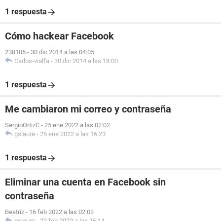
1 respuesta
Cómo hackear Facebook
238105
-
30 dic 2014 a las 04:05
Carlos-vialfa
-
30 dic 2014 a las 18:00
1 respuesta
Me cambiaron mi correo y contraseña
SergioOrtizC
-
25 ene 2022 a las 02:02
gslaura
-
25 ene 2022 a las 16:23
1 respuesta
Eliminar una cuenta en Facebook sin
contraseña
Beatriz
-
16 feb 2022 a las 02:03
gslaura
-
22 feb 2022 a las 16:14