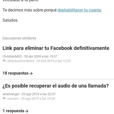
Te decimos más sobre porqué
deshabilitaron tu cuenta
.
Saludos.
Discusiones similares
Link para eliminar tu Facebook definitivamente
ChristianM33
-
28 abr 2009 a las 19:37
eliasasumumbami
-
20 ene 2018 a las 13:23
18 respuestas
¿Es posible recuperar el audio de una llamada?
alvaroangel
-
29 ago 2019 a las 22:47
ceszarv
-
29 ago 2019 a las 23:08
1 respuesta