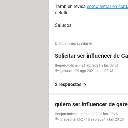
También revisa
cómo entrar en conta
detalle.
Saludos.
Discusiones similares
Solicitar ser influencer de G
thepercyoficial
-
21 abr 2021 a las 03:51
gslaura
-
29 ago 2021 a las 03:13
2 respuestas
quiero ser influencer de gare
Benjaminrivas
-
19 oct 2023 a las 17:26
BraveShark62
-
18 sep 2024 a las 20:26