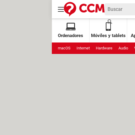
Ordenadores
Móviles y tablets
Ap
macOS
Internet
Hardware
Audio