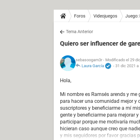
Foros
Videojuegos
Juego: 
Tema Anterior
Quiero ser influencer de gar
sebasoogam3r
- Modificado el 29 di
Laura García
-
31 dic 2021 a 
Hola,
Mi nombre es Ramsés arends y me gus
para hacer una comunidad mejor y d
suscriptores y beneficiarme a mí mis
gente y beneficiarme para mejorar
participar porque me motivaría mu
hicieran caso aunque creo que nadie
y mis seguidores por favor gracias p