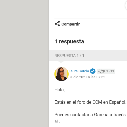
????Gracias❤️
Configuración:
Android / Chrome 96.0.4
Compartir
1 respuesta
RESPUESTA 1 / 1
Laura García
9.719
31 dic 2021 a las 07:52
Hola,
Estás en el foro de CCM en Español.
Puedes contactar a Garena a través
.