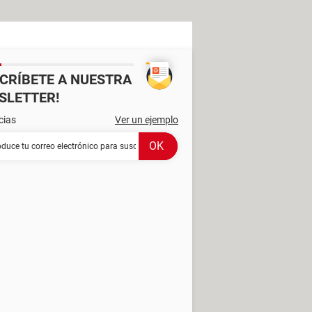
SCRÍBETE A NUESTRA
SLETTER!
cias
Ver un ejemplo