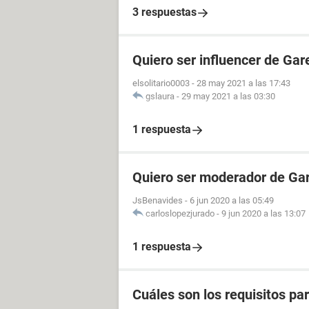
3 respuestas
Quiero ser influencer de Gar
elsolitario0003
-
28 may 2021 a las 17:43
gslaura
-
29 may 2021 a las 03:30
1 respuesta
Quiero ser moderador de Gar
JsBenavides
-
6 jun 2020 a las 05:49
carloslopezjurado
-
9 jun 2020 a las 13:07
1 respuesta
Cuáles son los requisitos p