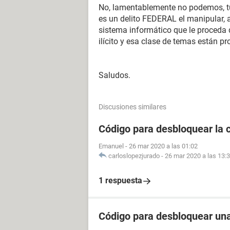
No, lamentablemente no podemos, tu
es un delito FEDERAL el manipular, a
sistema informático que le proceda
ilícito y esa clase de temas están pr
Saludos.
Discusiones similares
Código para desbloquear la 
Emanuel
-
26 mar 2020 a las 01:02
carloslopezjurado
-
26 mar 2020 a las 13:
1 respuesta
Código para desbloquear un