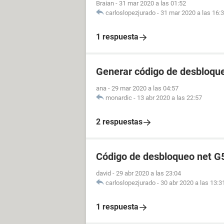
Braian
-
31 mar 2020 a las 01:52
carloslopezjurado
-
31 mar 2020 a las 16:
1 respuesta
Generar código de desbloque
ana
-
29 mar 2020 a las 04:57
monardic
-
13 abr 2020 a las 22:57
2 respuestas
Código de desbloqueo net G
david
-
29 abr 2020 a las 23:04
carloslopezjurado
-
30 abr 2020 a las 13:3
1 respuesta