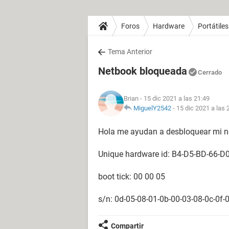
Foros
Hardware
Portátiles
Tema Anterior
Netbook bloqueada
Cerrado
Brian
- 15 dic 2021 a las 21:49
MiguelY2542
-
15 dic 2021 a las 
Hola me ayudan a desbloquear mi n
Unique hardware id: B4-D5-BD-66-D
boot tick: 00 00 05
s/n: 0d-05-08-01-0b-00-03-08-0c-0f-
Compartir