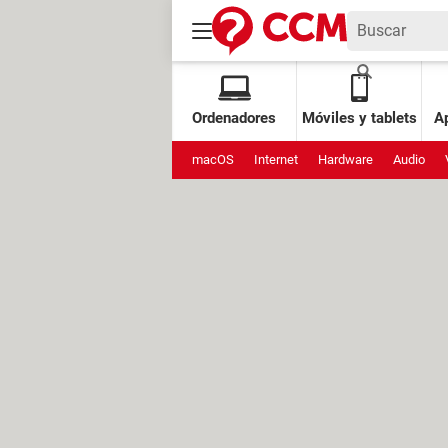
Ordenadores
Móviles y tablets
Ap
macOS
Internet
Hardware
Audio