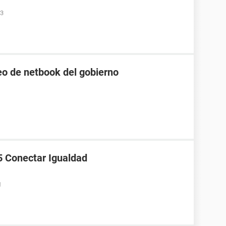
33
o de netbook del gobierno
5 Conectar Igualdad
1