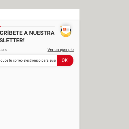
SCRÍBETE A NUESTRA
SLETTER!
cias
Ver un ejemplo