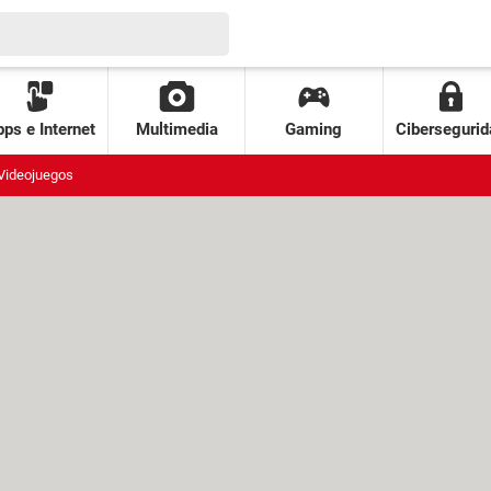
ps e Internet
Multimedia
Gaming
Cibersegurid
Videojuegos