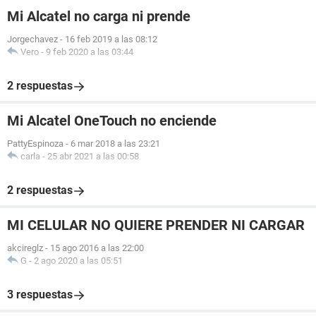
Mi Alcatel no carga ni prende
Jorgechavez
-
16 feb 2019 a las 08:12
Vero
-
9 feb 2020 a las 03:44
2 respuestas
Mi Alcatel OneTouch no enciende
PattyEspinoza
-
6 mar 2018 a las 23:21
carla
-
25 abr 2021 a las 00:58
2 respuestas
MI CELULAR NO QUIERE PRENDER NI CARGAR
akcireglz
-
15 ago 2016 a las 22:00
G
-
2 ago 2020 a las 05:51
3 respuestas