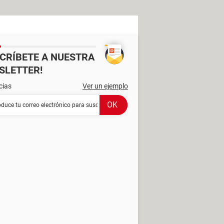
SCRÍBETE A NUESTRA
SLETTER!
cias
Ver un ejemplo