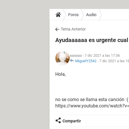
Foros
Audio
Tema Anterior
Ayudaaaaaa es urgente cual 
aaaaaa
- 7 dic 2021 a las 17:36
MiguelY2542
-
7 dic 2021 a las 1
Hola,
no se como se llama esta canción :(
https://www.youtube.com/watch?v
Compartir