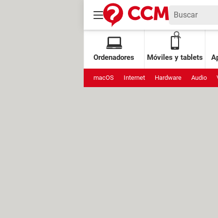
Ordenadores
Móviles y tablets
Ap
macOS
Internet
Hardware
Audio