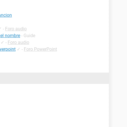
ancion
✓
-
Foro audio
 el nombre
- Guide
✓
-
Foro audio
werpoint
✓
-
Foro PowerPoint