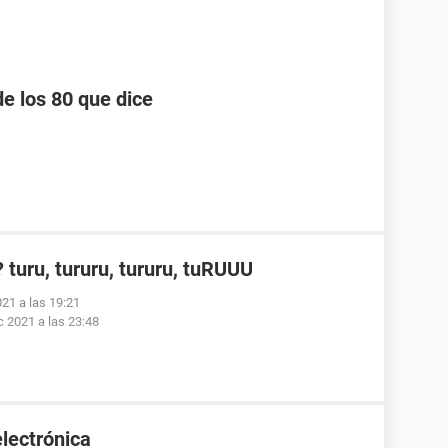
e los 80 que dice
turu, tururu, tururu, tuRUUU
021 a las 19:21
c 2021 a las 23:48
lectrónica