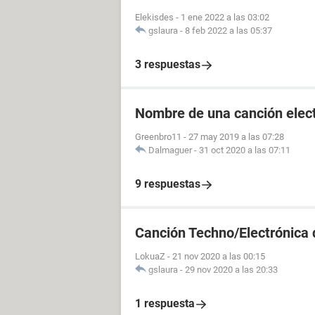
Elekisdes
-
1 ene 2022 a las 03:02
gslaura
-
8 feb 2022 a las 05:37
3 respuestas
Nombre de una canción elec
Greenbro11
-
27 may 2019 a las 07:28
Dalmaguer
-
31 oct 2020 a las 07:11
9 respuestas
Canción Techno/Electrónica 
LokuaZ
-
21 nov 2020 a las 00:15
gslaura
-
29 nov 2020 a las 20:33
1 respuesta