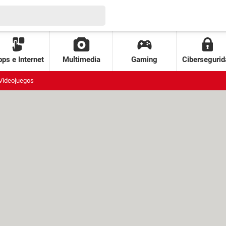
ps e Internet
Multimedia
Gaming
Cibersegurid
Videojuegos