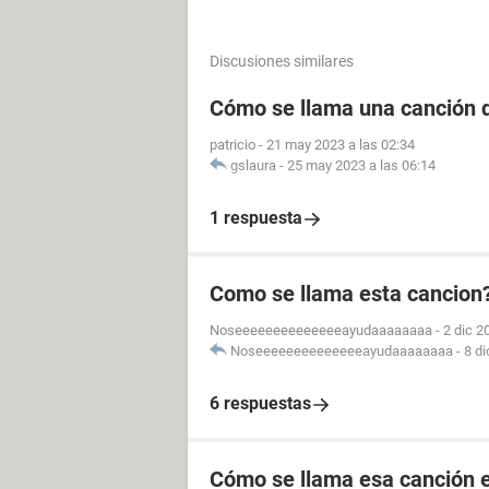
Discusiones similares
Cómo se llama una canción d
patricio
-
21 may 2023 a las 02:34
gslaura
-
25 may 2023 a las 06:14
1 respuesta
Como se llama esta cancion? 
Noseeeeeeeeeeeeeeayudaaaaaaaa
-
2 dic 2
Noseeeeeeeeeeeeeeayudaaaaaaaa
-
8 di
6 respuestas
Cómo se llama esa canción e