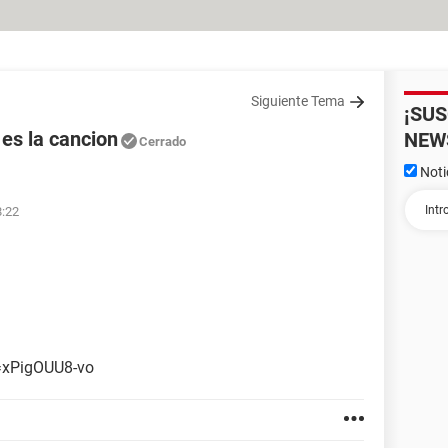
Siguiente Tema
¡SU
es la cancion
NEW
Cerrado
Noti
8:22
=xPigOUU8-vo