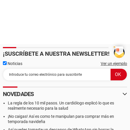
¡SUSCRÍBETE A NUESTRA NEWSLETTER!
Noticias
Ver un ejemplo
NOVEDADES
La regla de los 10 mil pasos. Un cardiólogo explicó lo que es
realmente necesario para la salud
¡No caigas! Así es como te manipulan para comprar más en
temporada navideña
Así puedes tomarte un descanso de WhatsApp sin borrar la