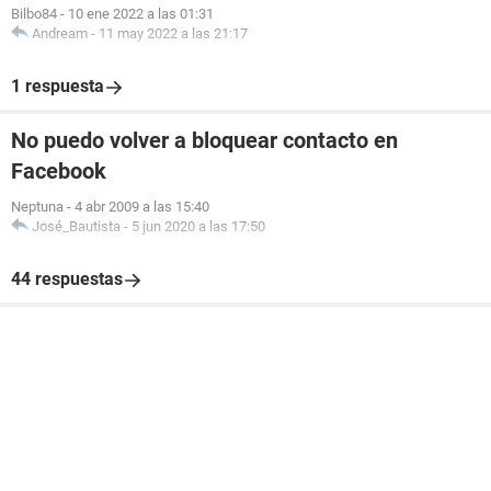
Bilbo84
-
10 ene 2022 a las 01:31
Andream
-
11 may 2022 a las 21:17
1 respuesta
No puedo volver a bloquear contacto en
Facebook
Neptuna
-
4 abr 2009 a las 15:40
José_Bautista
-
5 jun 2020 a las 17:50
44 respuestas