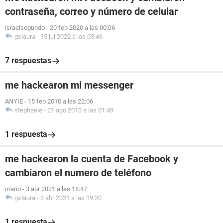
contraseña, correo y número de celular
israelsegundo
-
20 feb 2020 a las 00:06
gslaura
-
15 jul 2022 a las 03:46
7 respuestas
me hackearon mi messenger
ANYIE
-
15 feb 2010 a las 22:06
stephanie
-
21 ago 2010 a las 01:49
1 respuesta
me hackearon la cuenta de Facebook y
cambiaron el numero de teléfono
mario
-
3 abr 2021 a las 18:47
gslaura
-
3 abr 2021 a las 19:20
1 respuesta