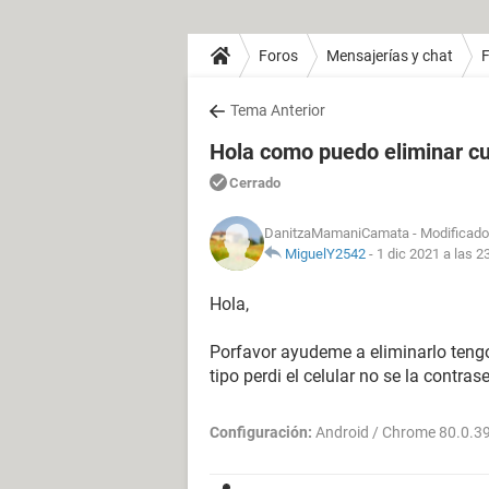
Foros
Mensajerías y chat
Tema Anterior
Hola como puedo eliminar cu
Cerrado
DanitzaMamaniCamata
- Modificado 
MiguelY2542
-
1 dic 2021 a las 2
Hola,
Porfavor ayudeme a eliminarlo teng
tipo perdi el celular no se la contra
Configuración:
Android / Chrome 80.0.3