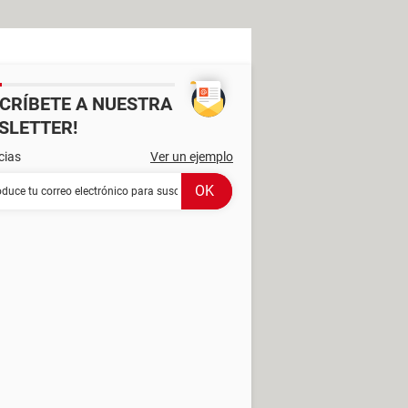
SCRÍBETE A NUESTRA
SLETTER!
cias
Ver un ejemplo