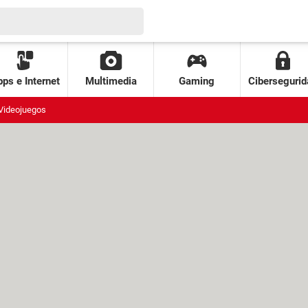
ps e Internet
Multimedia
Gaming
Cibersegurid
Videojuegos