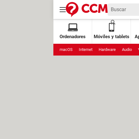
Ordenadores
Móviles y tablets
Ap
macOS
Internet
Hardware
Audio