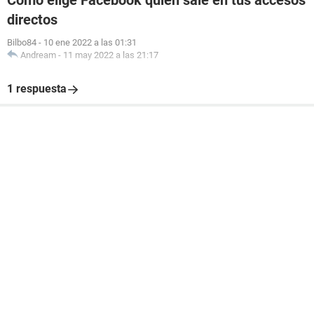
Cómo elige Facebook quien sale en tus accesos
directos
Bilbo84
-
10 ene 2022 a las 01:31
Andream
-
11 may 2022 a las 21:17
1 respuesta