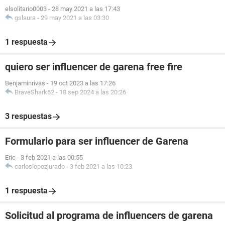
elsolitario0003
-
28 may 2021 a las 17:43
gslaura
-
29 may 2021 a las 03:30
1 respuesta
quiero ser influencer de garena free fire
Benjaminrivas
-
19 oct 2023 a las 17:26
BraveShark62
-
18 sep 2024 a las 20:26
3 respuestas
Formulario para ser influencer de Garena
Eric
-
3 feb 2021 a las 00:55
carloslopezjurado
-
3 feb 2021 a las 10:23
1 respuesta
Solicitud al programa de influencers de garena