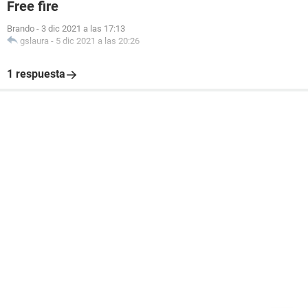
Free fire
Brando
-
3 dic 2021 a las 17:13
gslaura
-
5 dic 2021 a las 20:26
1 respuesta