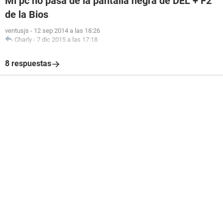
Mi pc no pasa de la pantalla negra de DEL + F2
de la Bios
ventusjs
-
12 sep 2014 a las 18:26
Charly
-
7 dic 2015 a las 17:18
8 respuestas