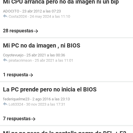
Mi CPU arranca pero no da imagen ni un bip
ADOCITO
-
23 abr 2012 a las 07:23
Costa2024
-
24 may 2024 a las 11:10
28 respuestas
Mi PC no da imagen , ni BIOS
Coyotevuejo
-
25 abr 2021 a las 00:36
piratacrimson
-
25 abr 2021 a las 11:01
1 respuesta
La PC prende pero no inicia el BIOS
federiquelme23
-
2 ago 2016 a las 23:13
Loti3324
-
30 nov 2023 a las 17:31
7 respuestas