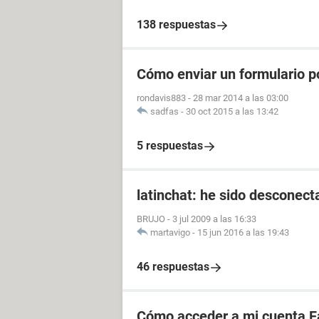
138 respuestas
Cómo enviar un formulario p
rondavis883
-
28 mar 2014 a las 03:00
sadfas
-
30 oct 2015 a las 13:42
5 respuestas
latinchat: he sido desconect
BRUJO
-
3 jul 2009 a las 16:33
martavigo
-
15 jun 2016 a las 19:43
46 respuestas
Cómo acceder a mi cuenta F