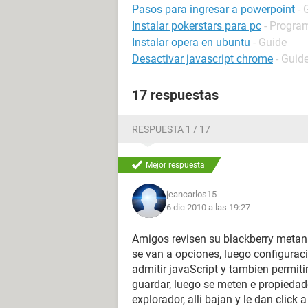
Pasos para ingresar a powerpoint
- 
Instalar pokerstars para pc
- Progra
Instalar opera en ubuntu
- Guide
Desactivar javascript chrome
- Guid
17 respuestas
RESPUESTA 1 / 17
Mejor respuesta
jeancarlos15
6 dic 2010 a las 19:27
Amigos revisen su blackberry metanse
se van a opciones, luego configuracion
admitir javaScript y tambien permi
guardar, luego se meten e propiedad
explorador, alli bajan y le dan click 