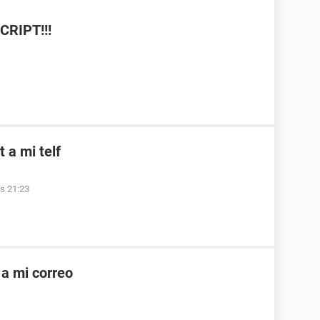
RIPT!!!
 a mi telf
as 21:23
a mi correo