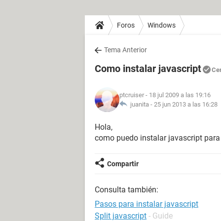
Foros
Windows
Tema Anterior
Como instalar javascript
Ce
ptcruiser
- 18 jul 2009 a las 19:16
juanita -
25 jun 2013 a las 16:28
Hola,
como puedo instalar javascript para
Compartir
Consulta también:
Pasos para instalar javascript
Split javascript
- Guide