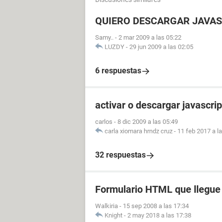
QUIERO DESCARGAR JAVASC
Samy..
-
2 mar 2009 a las 05:22
LUZDY
-
29 jun 2009 a las 02:05
6 respuestas
activar o descargar javascript
carlos
-
8 dic 2009 a las 05:49
carla xiomara hrndz cruz
-
11 feb 2017 a l
32 respuestas
Formulario HTML que llegue 
Walkiria
-
15 sep 2008 a las 17:34
Knight
-
2 may 2018 a las 17:38