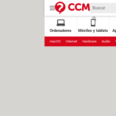
Ordenadores
Móviles y tablets
Ap
macOS
Internet
Hardware
Audio