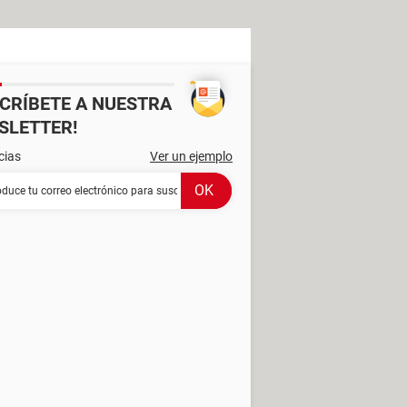
SCRÍBETE A NUESTRA
SLETTER!
cias
Ver un ejemplo