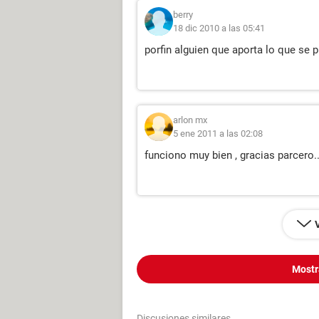
berry
18 dic 2010 a las 05:41
porfin alguien que aporta lo que se 
arlon mx
5 ene 2011 a las 02:08
funciono muy bien , gracias parcero..
Mostr
Discusiones similares