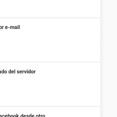
or e-mail
ado del servidor
acebook desde otro