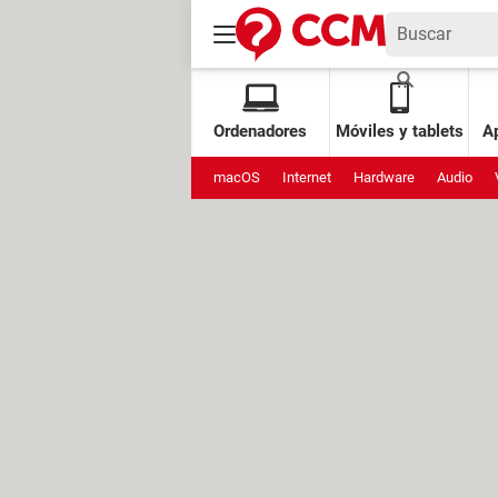
Ordenadores
Móviles y tablets
Ap
macOS
Internet
Hardware
Audio