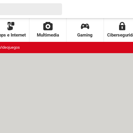
ps e Internet
Multimedia
Gaming
Cibersegurid
Videojuegos