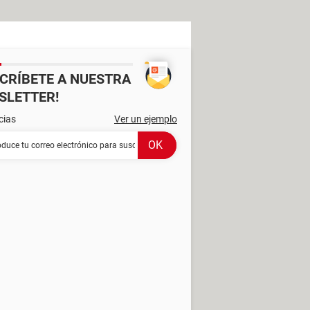
SCRÍBETE A NUESTRA
SLETTER!
cias
Ver un ejemplo