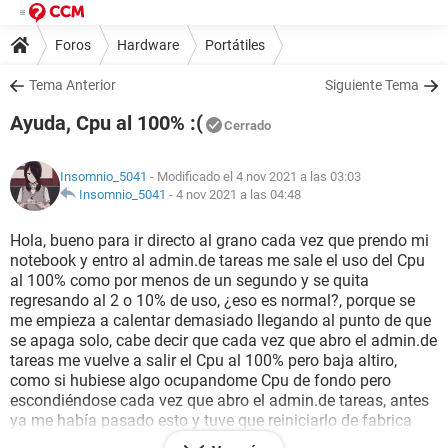
Foros
Hardware
Portátiles
Tema Anterior
Siguiente Tema
Ayuda, Cpu al 100% :(
Cerrado
Insomnio_5041
- Modificado el 4 nov 2021 a las 03:03
Insomnio_5041
-
4 nov 2021 a las 04:48
Hola, bueno para ir directo al grano cada vez que prendo mi
notebook y entro al admin.de tareas me sale el uso del Cpu
al 100% como por menos de un segundo y se quita
regresando al 2 o 10% de uso, ¿eso es normal?, porque se
me empieza a calentar demasiado llegando al punto de que
se apaga solo, cabe decir que cada vez que abro el admin.de
tareas me vuelve a salir el Cpu al 100% pero baja altiro,
como si hubiese algo ocupandome Cpu de fondo pero
escondiéndose cada vez que abro el admin.de tareas, antes
ya me había pasado esto y tuve que reiniciarlo de fabrica
para que regresará a la normalidad, nose que puede ser