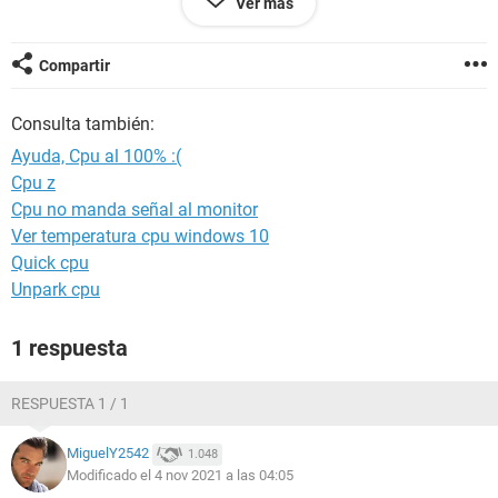
Ver más
porque eh probado 3 antivirus y ninguno me detecta algo
malo :'(
Compartir
Me eh tratado de informar y decían que al pasar esto podía
ser por algún proceso de minado de criptomonedas, pero
Consulta también:
aun así fuera eso me demoraría una eternidad en encontrar
dicho proceso ya que todos al parecer tienen nombres
Ayuda, Cpu al 100% :(
diferentes y no quiero reiniciar mi pc de fabrica otra vez :(
Cpu z
Cpu no manda señal al monitor
Ver temperatura cpu windows 10
Quick cpu
Unpark cpu
1 respuesta
RESPUESTA 1 / 1
MiguelY2542
1.048
Modificado el 4 nov 2021 a las 04:05