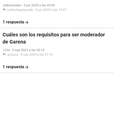
JsBenavides
-
6 jun 2020 a las 05:49
carloslopezjurado
-
9 jun 2020 a las 13:07
1 respuesta
Cuáles son los requisitos para ser moderador
de Garena
1234
-
9 sep 2023 a las 00:18
gslaura
-
9 sep 2023 a las 01:19
1 respuesta