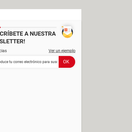
SCRÍBETE A NUESTRA
SLETTER!
cias
Ver un ejemplo