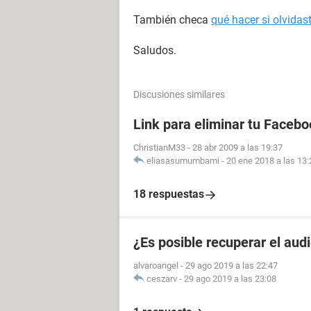
También checa
qué hacer si olvida
Saludos.
Discusiones similares
Link para eliminar tu Facebo
ChristianM33
-
28 abr 2009 a las 19:37
eliasasumumbami
-
20 ene 2018 a las 13:
18 respuestas
¿Es posible recuperar el aud
alvaroangel
-
29 ago 2019 a las 22:47
ceszarv
-
29 ago 2019 a las 23:08