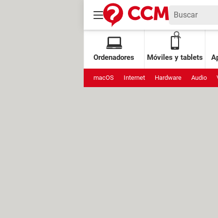
Ordenadores
Móviles y tablets
Ap
macOS
Internet
Hardware
Audio