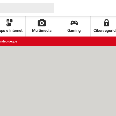
ps e Internet
Multimedia
Gaming
Cibersegurid
Videojuegos