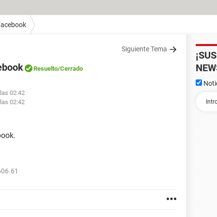
Facebook
Siguiente Tema
¡SU
ebook
NEW
Resuelto
/Cerrado
Noti
 las 02:42
 las 02:42
book.
606.61