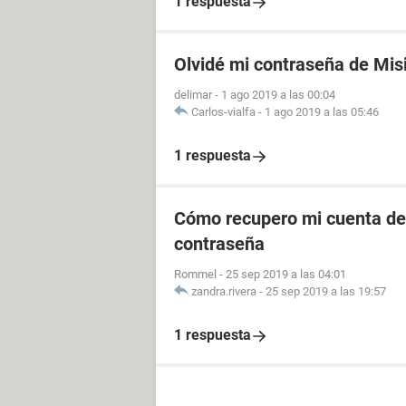
1 respuesta
Olvidé mi contraseña de Mis
delimar
-
1 ago 2019 a las 00:04
Carlos-vialfa
-
1 ago 2019 a las 05:46
1 respuesta
Cómo recupero mi cuenta de 
contraseña
Rommel
-
25 sep 2019 a las 04:01
zandra.rivera
-
25 sep 2019 a las 19:57
1 respuesta