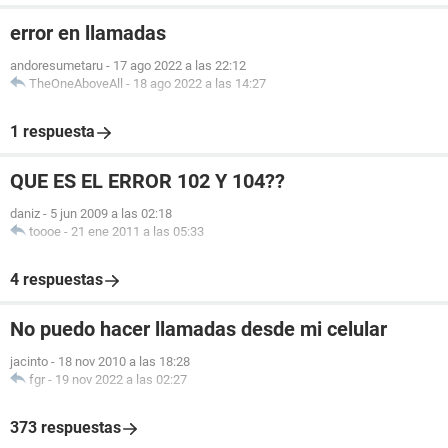
error en llamadas
andoresumetaru
-
17 ago 2022 a las 22:12
TheOneAboveAll
-
18 ago 2022 a las 14:27
1 respuesta
QUE ES EL ERROR 102 Y 104??
daniz
-
5 jun 2009 a las 02:18
toooe
-
21 ene 2011 a las 05:33
4 respuestas
No puedo hacer llamadas desde mi celular
jacinto
-
18 nov 2010 a las 18:28
fgr
-
19 nov 2022 a las 02:27
373 respuestas