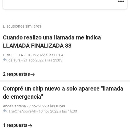
Discusiones similares
Cuando realizo una llamada me indica
LLAMADA FINALIZADA 88
GRISELLITA
-
10 jun 2022 a las 00:04
gslaura
-
21 ago 2022 a las 23:05
2 respuestas
Compré un chip nuevo a solo aparece "llamada
de emergencia"
AngelSantana
-
7 nov 2022 a las 01:49
TheOneAboveAll
-
10 nov 2022 a las 16:30
1 respuesta