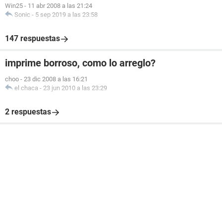
Win25
-
11 abr 2008 a las 21:24
Sonic
-
5 sep 2019 a las 23:58
147 respuestas
imprime borroso, como lo arreglo?
choo
-
23 dic 2008 a las 16:21
el chaca
-
23 jun 2010 a las 23:29
2 respuestas