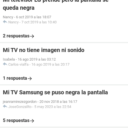
queda negra
Nancy
-
6 oct 2019 a las 18:07
Nancy
-
7 oct 2019 a las 10:40
2 respuestas
Mi TV no tiene imagen ni sonido
Isabela
-
16 ago 2019 a las 03:12
Carlos-vialfa
-
16 ago 2019 a las 20:17
1 respuesta
Mi TV Samsung se puso negra la pantalla
jeanramirezezgordon
-
20 nov 2018 a las 16:17
JoseGonzalito
-
5 may 2023 a las 22:54
5 respuestas