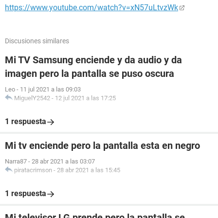
https://www.youtube.com/watch?v=xN57uLtvzWk
Discusiones similares
Mi TV Samsung enciende y da audio y da
imagen pero la pantalla se puso oscura
Leo
-
11 jul 2021 a las 09:03
MiguelY2542
-
12 jul 2021 a las 17:25
1 respuesta
Mi tv enciende pero la pantalla esta en negro
Narra87
-
28 abr 2021 a las 03:07
piratacrimson
-
28 abr 2021 a las 15:45
1 respuesta
Mi televisor LG prende pero la pantalla se