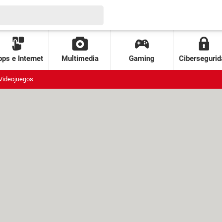
ps e Internet
Multimedia
Gaming
Cibersegurid
Videojuegos