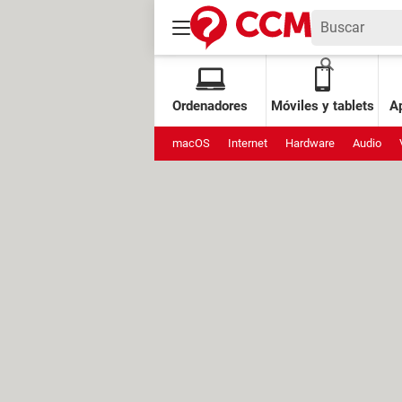
Ordenadores
Móviles y tablets
Ap
macOS
Internet
Hardware
Audio