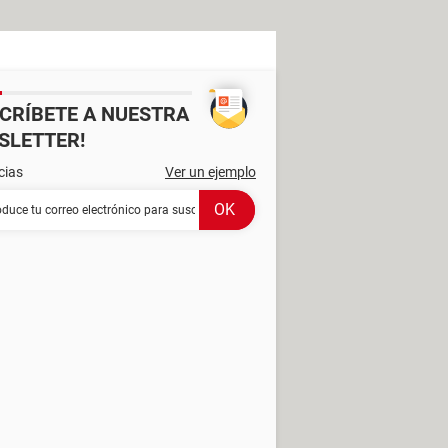
SCRÍBETE A NUESTRA
SLETTER!
cias
Ver un ejemplo