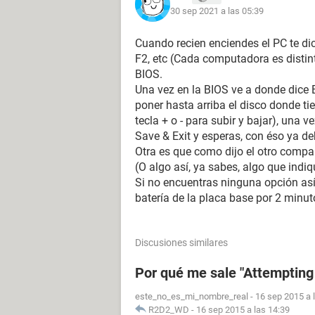
30 sep 2021 a las 05:39
Cuando recien enciendes el PC te dic
F2, etc (Cada computadora es distinta)
BIOS.
Una vez en la BIOS ve a donde dice B
poner hasta arriba el disco donde t
tecla + o - para subir y bajar), una 
Save & Exit y esperas, con éso ya de
Otra es que como dijo el otro compa
(O algo así, ya sabes, algo que indiq
Si no encuentras ninguna opción así
batería de la placa base por 2 minu
Discusiones similares
Por qué me sale "Attempting
este_no_es_mi_nombre_real
-
16 sep 2015 a 
R2D2_WD
-
16 sep 2015 a las 14:39