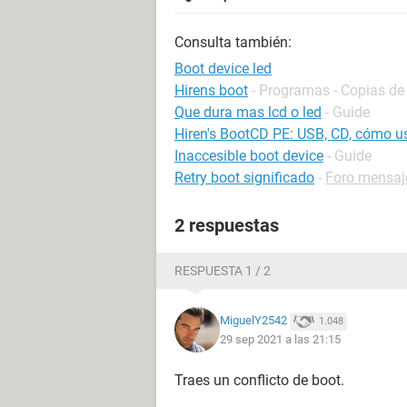
Consulta también:
Boot device led
Hirens boot
- Programas - Copias de
Que dura mas lcd o led
- Guide
Hiren's BootCD PE: USB, CD, cómo usa
Inaccesible boot device
- Guide
Retry boot significado
-
Foro mensaje
2 respuestas
RESPUESTA 1 / 2
MiguelY2542
1.048
29 sep 2021 a las 21:15
Traes un conflicto de boot.