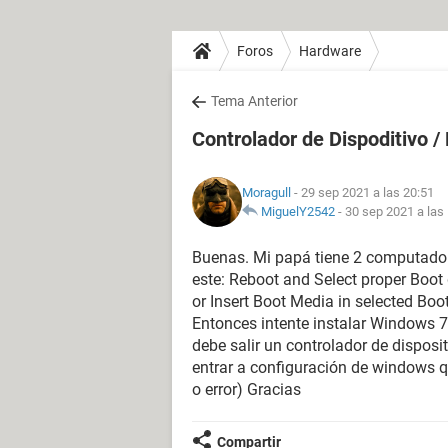
Foros
Hardware
Tema Anterior
Controlador de Dispoditivo /
Moragull
- 29 sep 2021 a las 20:51
MiguelY2542
-
30 sep 2021 a las
Buenas. Mi papá tiene 2 computadora
este: Reboot and Select proper Boot
or Insert Boot Media in selected Boo
Entonces intente instalar Windows 7
debe salir un controlador de dispos
entrar a configuración de windows qu
o error) Gracias
Compartir