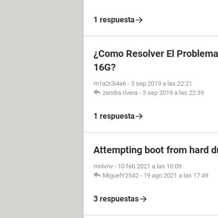
1 respuesta
¿Como Resolver El Problema
16G?
m1a2r3i4a6
-
3 sep 2019 a las 22:21
zandra.rivera
-
3 sep 2019 a las 22:39
1 respuesta
Attempting boot from hard d
mnlvnv
-
10 feb 2021 a las 10:09
MiguelY2542
-
19 ago 2021 a las 17:49
3 respuestas