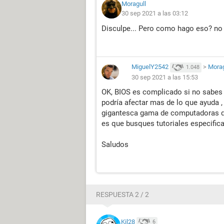
Moragull
30 sep 2021 a las 03:12
Disculpe... Pero como hago eso? no
MiguelY2542
>
Morag
1.048
30 sep 2021 a las 15:53
OK, BIOS es complicado si no sabes
podría afectar mas de lo que ayuda 
gigantesca gama de computadoras qu
es que busques tutoriales especifica
Saludos
RESPUESTA 2 / 2
Kil28
6