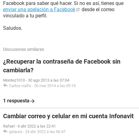
Facebook para saber qué hacer. Si no es así, tienes que
enviar una apelación a Facebook
desde el correo
vinculado a tu perfil.
Saludos.
Discusiones similares
¿Recuperar la contraseña de Facebook sin
cambiarla?
Montez1010
-
30 ago 2013 a las 07:04
Carlos-vialfa
-
20 mar 2014 a las 05:19
1 respuesta
Cambiar correo y celular en mi cuenta Infonavit
Rafael
-
6 abr 2022 a las 22:41
gslaura
-
24 abr 2022 a las 06:47