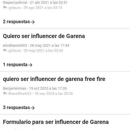
thepercyoficial
-
21 abr 2021 a las 03:51
gslaura
-
29 ago 2021 a las 03:13
2 respuestas
Quiero ser influencer de Garena
elsolitario0003
-
28 may 2021 a las 17:43
gslaura
-
29 may 2021 a las 03:30
1 respuesta
quiero ser influencer de garena free fire
Benjaminrivas
-
19 oct 2023 a las 17:26
BraveShark62
-
18 sep 2024 a las 20:26
3 respuestas
Formulario para ser influencer de Garena