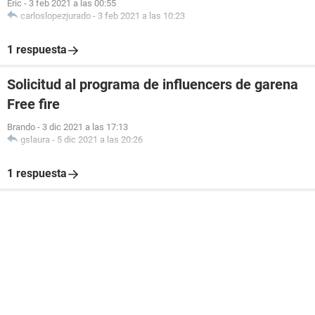
Eric
-
3 feb 2021 a las 00:55
carloslopezjurado
-
3 feb 2021 a las 10:23
1 respuesta
Solicitud al programa de influencers de garena
Free fire
Brando
-
3 dic 2021 a las 17:13
gslaura
-
5 dic 2021 a las 20:26
1 respuesta