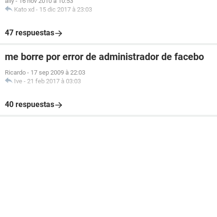
ally
-
16 nov 2010 à 10:53
Kato xd
-
15 dic 2017 à 23:03
47 respuestas
me borre por error de administrador de facebo
Ricardo
-
17 sep 2009 à 22:03
Ive
-
21 feb 2017 à 03:03
40 respuestas