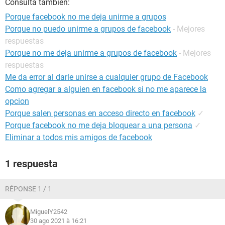
Consulta también:
Porque facebook no me deja unirme a grupos
Porque no puedo unirme a grupos de facebook
- Mejores
respuestas
Porque no me deja unirme a grupos de facebook
- Mejores
respuestas
Me da error al darle unirse a cualquier grupo de Facebook
Como agregar a alguien en facebook si no me aparece la
opcion
Porque salen personas en acceso directo en facebook
✓
Porque facebook no me deja bloquear a una persona
✓
Eliminar a todos mis amigos de facebook
1 respuesta
RÉPONSE 1 / 1
MiguelY2542
30 ago 2021 à 16:21