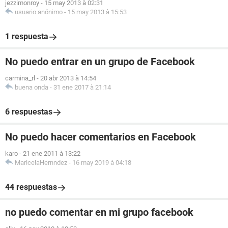
jezzimonroy
-
15 may 2013 à 02:31
usuario anónimo
-
15 may 2013 à 15:53
1 respuesta
No puedo entrar en un grupo de Facebook
carmina_rl
-
20 abr 2013 à 14:54
buena onda
-
31 ene 2017 à 21:14
6 respuestas
No puedo hacer comentarios en Facebook
karo
-
21 ene 2011 à 13:22
MaricelaHernndez
-
16 may 2019 à 04:18
44 respuestas
no puedo comentar en mi grupo facebook