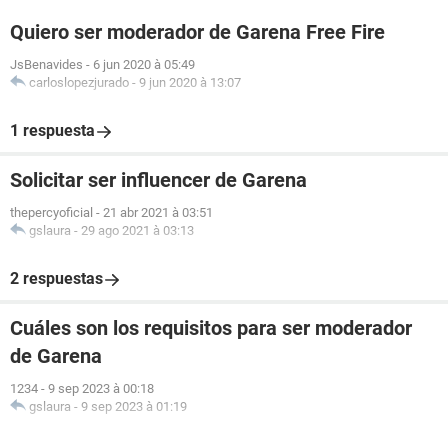
Quiero ser moderador de Garena Free Fire
JsBenavides
-
6 jun 2020 à 05:49
carloslopezjurado
-
9 jun 2020 à 13:07
1 respuesta
Solicitar ser influencer de Garena
thepercyoficial
-
21 abr 2021 à 03:51
gslaura
-
29 ago 2021 à 03:13
2 respuestas
Cuáles son los requisitos para ser moderador
de Garena
1234
-
9 sep 2023 à 00:18
gslaura
-
9 sep 2023 à 01:19