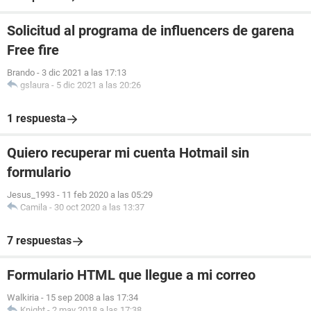
Solicitud al programa de influencers de garena
Free fire
Brando
-
3 dic 2021 a las 17:13
gslaura
-
5 dic 2021 a las 20:26
1 respuesta
Quiero recuperar mi cuenta Hotmail sin
formulario
Jesus_1993
-
11 feb 2020 a las 05:29
Camila
-
30 oct 2020 a las 13:37
7 respuestas
Formulario HTML que llegue a mi correo
Walkiria
-
15 sep 2008 a las 17:34
Knight
-
2 may 2018 a las 17:38