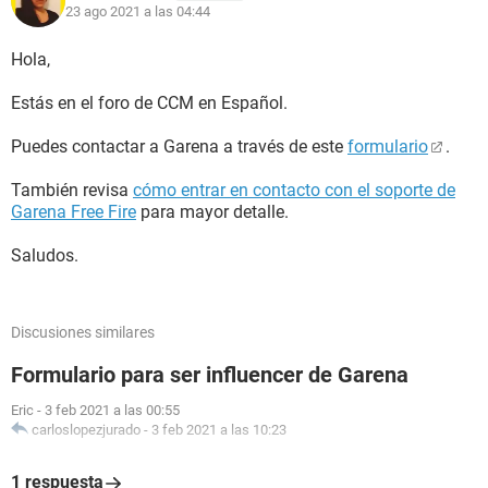
23 ago 2021 a las 04:44
Hola,
Estás en el foro de CCM en Español.
Puedes contactar a Garena a través de este
formulario
.
También revisa
cómo entrar en contacto con el soporte de
Garena Free Fire
para mayor detalle.
Saludos.
Discusiones similares
Formulario para ser influencer de Garena
Eric
-
3 feb 2021 a las 00:55
carloslopezjurado
-
3 feb 2021 a las 10:23
1 respuesta