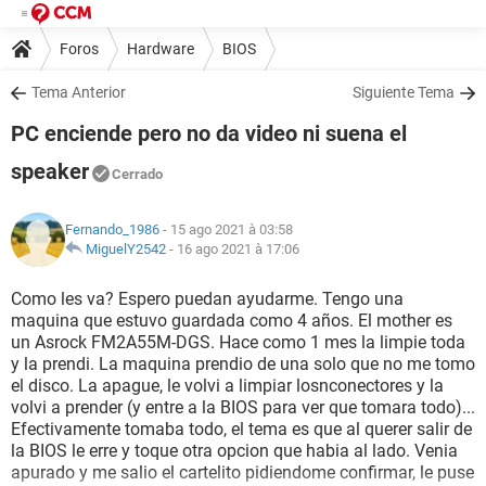
Foros
Hardware
BIOS
Tema Anterior
Siguiente Tema
PC enciende pero no da video ni suena el
speaker
Cerrado
Fernando_1986
- 15 ago 2021 à 03:58
MiguelY2542
-
16 ago 2021 à 17:06
Como les va? Espero puedan ayudarme. Tengo una
maquina que estuvo guardada como 4 años. El mother es
un Asrock FM2A55M-DGS. Hace como 1 mes la limpie toda
y la prendi. La maquina prendio de una solo que no me tomo
el disco. La apague, le volvi a limpiar losnconectores y la
volvi a prender (y entre a la BIOS para ver que tomara todo)...
Efectivamente tomaba todo, el tema es que al querer salir de
la BIOS le erre y toque otra opcion que habia al lado. Venia
apurado y me salio el cartelito pidiendome confirmar, le puse