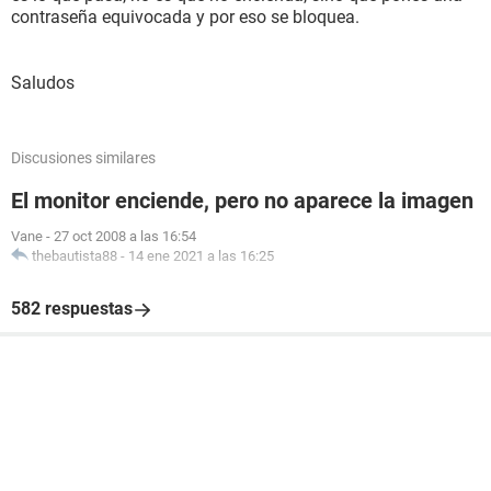
contraseña equivocada y por eso se bloquea.
Saludos
Discusiones similares
El monitor enciende, pero no aparece la imagen
Vane
-
27 oct 2008 a las 16:54
thebautista88
-
14 ene 2021 a las 16:25
582 respuestas