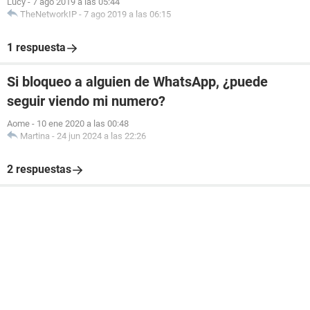
Lucy
-
7 ago 2019 a las 05:44
TheNetworkIP
-
7 ago 2019 a las 06:15
1 respuesta
Si bloqueo a alguien de WhatsApp, ¿puede
seguir viendo mi numero?
Aome
-
10 ene 2020 a las 00:48
Martina
-
24 jun 2024 a las 22:26
2 respuestas