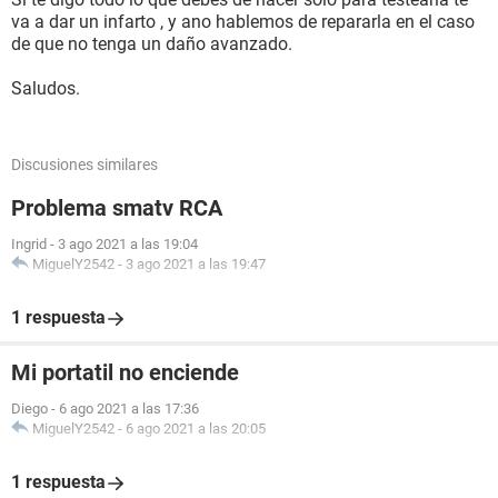
va a dar un infarto , y ano hablemos de repararla en el caso
de que no tenga un daño avanzado.
Saludos.
Discusiones similares
Problema smatv RCA
Ingrid
-
3 ago 2021 a las 19:04
MiguelY2542
-
3 ago 2021 a las 19:47
1 respuesta
Mi portatil no enciende
Diego
-
6 ago 2021 a las 17:36
MiguelY2542
-
6 ago 2021 a las 20:05
1 respuesta