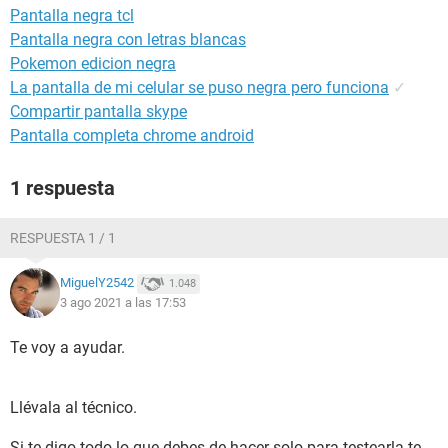
Pantalla negra tcl
Pantalla negra con letras blancas
Pokemon edicion negra
La pantalla de mi celular se puso negra pero funciona
✓
Compartir pantalla skype
Pantalla completa chrome android
1 respuesta
RESPUESTA 1 / 1
MiguelY2542
1.048
3 ago 2021 a las 17:53
Te voy a ayudar.
Llévala al técnico.
Si te digo todo lo que debes de hacer solo para testearla te