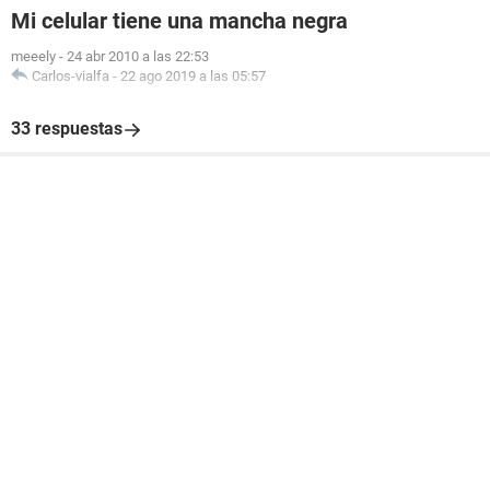
Mi celular tiene una mancha negra
meeely
-
24 abr 2010 a las 22:53
Carlos-vialfa
-
22 ago 2019 a las 05:57
33 respuestas