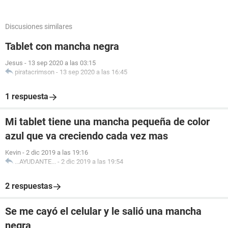
Discusiones similares
Tablet con mancha negra
Jesus
-
13 sep 2020 a las 03:15
piratacrimson
-
13 sep 2020 a las 16:45
1 respuesta
Mi tablet tiene una mancha pequeña de color
azul que va creciendo cada vez mas
Kevin
-
2 dic 2019 a las 19:16
...AYUDANTE...
-
2 dic 2019 a las 19:54
2 respuestas
Se me cayó el celular y le salió una mancha
negra