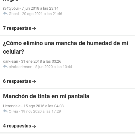
r34ty56ui
-
7 jun 2018 a las 23:14
Ghost
-
20 ago 2021 a las 21:46
7 respuestas
¿Cómo elimino una mancha de humedad de mi
celular?
cark-san
-
31 ene 2018 a las 03:26
piratacrimson
-
8 jun 2020 a las 10:44
6 respuestas
Manchón de tinta en mi pantalla
Herondale
-
15 ago 2016 a las 04:08
Olivia
-
19 nov 2020 a las 17:29
4 respuestas