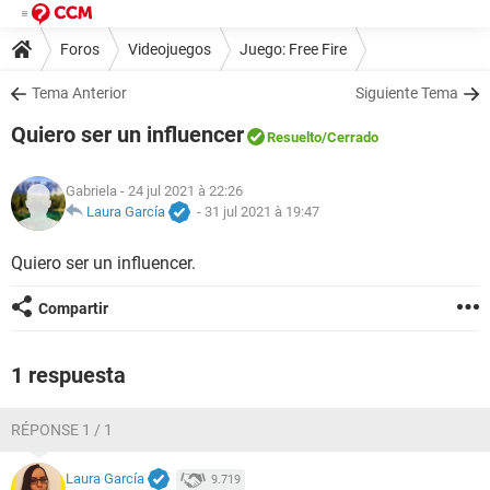
Foros
Videojuegos
Juego: Free Fire
Tema Anterior
Siguiente Tema
Quiero ser un influencer
Resuelto
/Cerrado
Gabriela
- 24 jul 2021 à 22:26
Laura García
-
31 jul 2021 à 19:47
Quiero ser un influencer.
Compartir
1 respuesta
RÉPONSE 1 / 1
Laura García
9.719