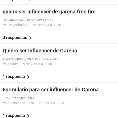
quiero ser influencer de garena free fire
Benjaminrivas
-
19 oct 2023 à 17:26
BraveShark62
-
18 sep 2024 à 20:26
3 respuestas
Quiero ser influencer de Garena
elsolitario0003
-
28 may 2021 à 17:43
gslaura
-
29 may 2021 à 03:30
1 respuesta
Formulario para ser influencer de Garena
Eric
-
3 feb 2021 à 00:55
carloslopezjurado
-
3 feb 2021 à 10:23
1 respuesta