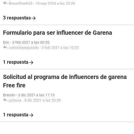
BraveShark62
-
18 sep 2024 a las 20:26
3 respuestas
Formulario para ser influencer de Garena
Eric
-
3 feb 2021 a las 00:55
carloslopezjurado
-
3 feb 2021 a las 10:23
1 respuesta
Solicitud al programa de influencers de garena
Free fire
Brando
-
3 dic 2021 a las 17:13
gslaura
-
5 dic 2021 a las 20:26
1 respuesta