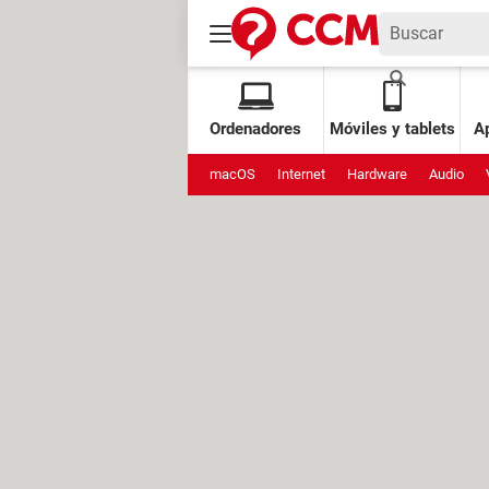
Ordenadores
Móviles y tablets
Ap
macOS
Internet
Hardware
Audio