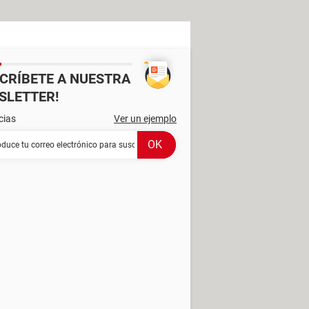
SCRÍBETE A NUESTRA
SLETTER!
cias
Ver un ejemplo