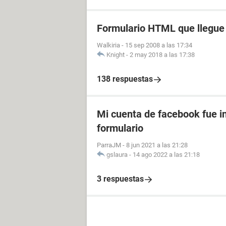
Formulario HTML que llegue 
Walkiria
-
15 sep 2008 a las 17:34
Knight
-
2 may 2018 a las 17:38
138 respuestas
Mi cuenta de facebook fue in
formulario
ParraJM
-
8 jun 2021 a las 21:28
gslaura
-
14 ago 2022 a las 21:18
3 respuestas