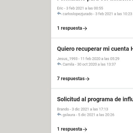
Eric
-
3 feb 2021 a las 00:55
carloslopezjurado
-
3 feb 2021 a las 10:23
1 respuesta
Quiero recuperar mi cuenta H
Jesus_1993
-
11 feb 2020 a las 05:29
Camila
-
30 oct 2020 a las 13:37
7 respuestas
Solicitud al programa de infl
Brando
-
3 dic 2021 a las 17:13
gslaura
-
5 dic 2021 a las 20:26
1 respuesta