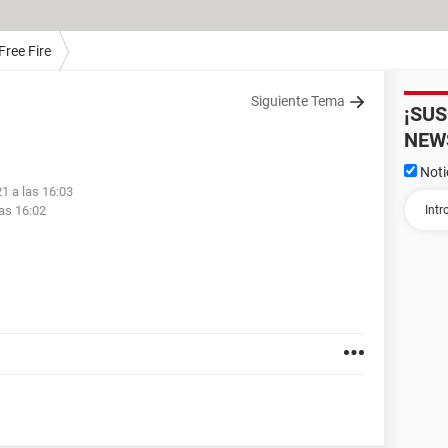
Free Fire
Siguiente Tema
¡SU
NEW
Noti
21 a las 16:03
las 16:02