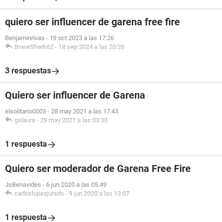
quiero ser influencer de garena free fire
Benjaminrivas
-
19 oct 2023 a las 17:26
BraveShark62
-
18 sep 2024 a las 20:26
3 respuestas
Quiero ser influencer de Garena
elsolitario0003
-
28 may 2021 a las 17:43
gslaura
-
29 may 2021 a las 03:30
1 respuesta
Quiero ser moderador de Garena Free Fire
JsBenavides
-
6 jun 2020 a las 05:49
carloslopezjurado
-
9 jun 2020 a las 13:07
1 respuesta