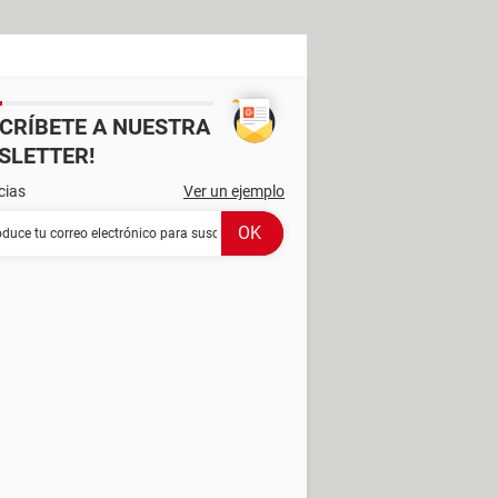
SCRÍBETE A NUESTRA
SLETTER!
cias
Ver un ejemplo