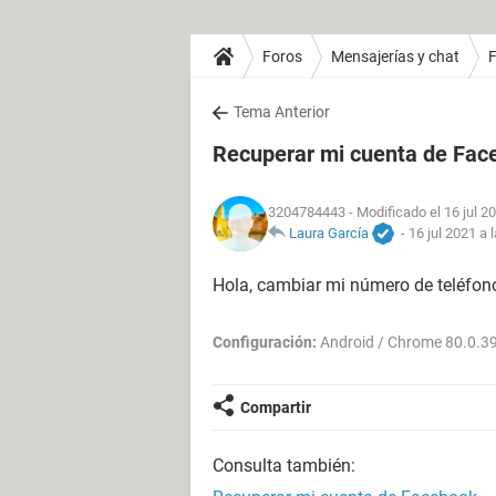
Foros
Mensajerías y chat
Tema Anterior
Recuperar mi cuenta de Fac
3204784443
- Modificado el 16 jul 2
Laura García
-
16 jul 2021 a 
Hola, cambiar mi número de teléfon
Configuración:
Android / Chrome 80.0.3
Compartir
Consulta también: