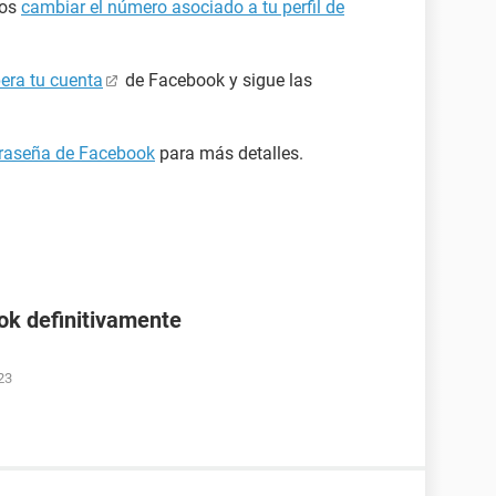
mos
cambiar el número asociado a tu perfil de
era tu cuenta
de Facebook y sigue las
ntraseña de Facebook
para más detalles.
ok definitivamente
23