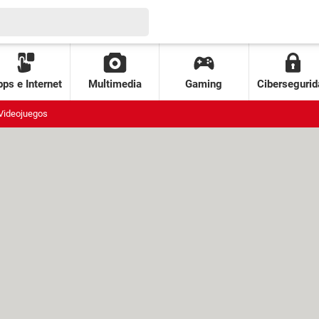
ps e Internet
Multimedia
Gaming
Cibersegurid
Videojuegos