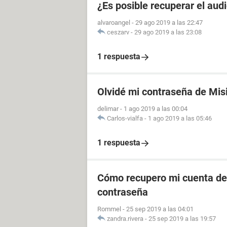
¿Es posible recuperar el aud
alvaroangel
-
29 ago 2019 a las 22:47
ceszarv
-
29 ago 2019 a las 23:08
1 respuesta
Olvidé mi contraseña de Mis
delimar
-
1 ago 2019 a las 00:04
Carlos-vialfa
-
1 ago 2019 a las 05:46
1 respuesta
Cómo recupero mi cuenta de 
contraseña
Rommel
-
25 sep 2019 a las 04:01
zandra.rivera
-
25 sep 2019 a las 19:57