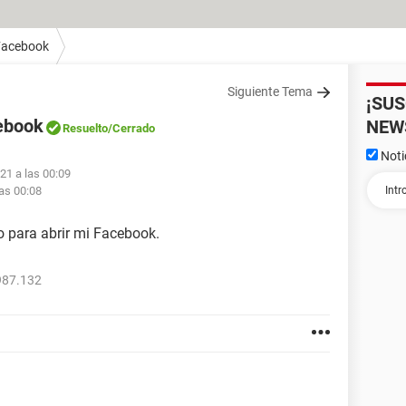
Facebook
Siguiente Tema
¡SU
ebook
NEW
Resuelto
/Cerrado
Noti
021 a las 00:09
las 00:08
o para abrir mi Facebook.
987.132