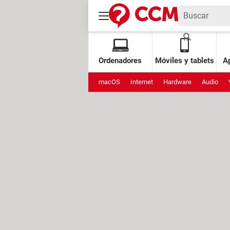
Ordenadores
Móviles y tablets
Ap
macOS
Internet
Hardware
Audio