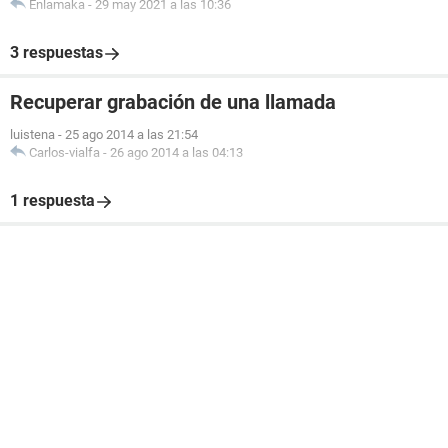
Enlamaka
-
29 may 2021 a las 10:36
3 respuestas
Recuperar grabación de una llamada
luistena
-
25 ago 2014 a las 21:54
Carlos-vialfa
-
26 ago 2014 a las 04:13
1 respuesta