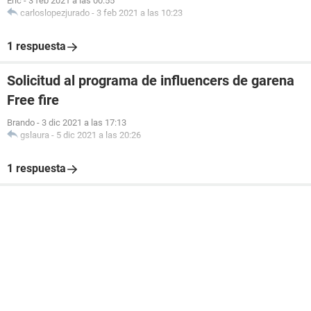
Eric
-
3 feb 2021 a las 00:55
carloslopezjurado
-
3 feb 2021 a las 10:23
1 respuesta
Solicitud al programa de influencers de garena
Free fire
Brando
-
3 dic 2021 a las 17:13
gslaura
-
5 dic 2021 a las 20:26
1 respuesta