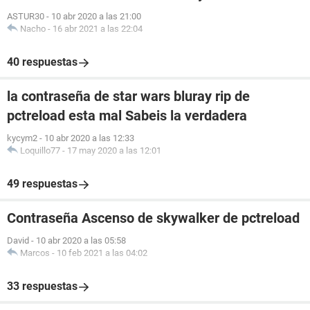
ASTUR30
-
10 abr 2020 a las 21:00
Nacho
-
16 abr 2021 a las 22:04
40 respuestas
la contraseña de star wars bluray rip de
pctreload esta mal Sabeis la verdadera
kycym2
-
10 abr 2020 a las 12:33
Loquillo77
-
17 may 2020 a las 12:01
49 respuestas
Contraseña Ascenso de skywalker de pctreload
David
-
10 abr 2020 a las 05:58
Marcos
-
10 feb 2021 a las 04:02
33 respuestas