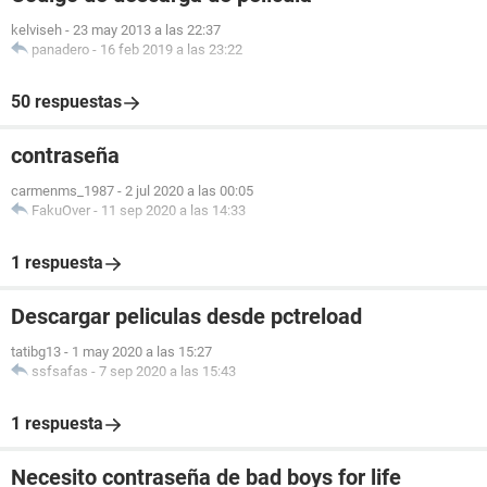
kelviseh
-
23 may 2013 a las 22:37
panadero
-
16 feb 2019 a las 23:22
50 respuestas
contraseña
carmenms_1987
-
2 jul 2020 a las 00:05
FakuOver
-
11 sep 2020 a las 14:33
1 respuesta
Descargar peliculas desde pctreload
tatibg13
-
1 may 2020 a las 15:27
ssfsafas
-
7 sep 2020 a las 15:43
1 respuesta
Necesito contraseña de bad boys for life