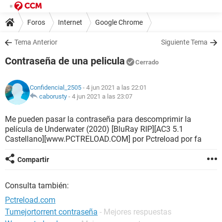
Foros
Internet
Google Chrome
Tema Anterior
Siguiente Tema
Contraseña de una pelicula
Cerrado
Confidencial_2505
- 4 jun 2021 a las 22:01
caborusty
-
4 jun 2021 a las 23:07
Me pueden pasar la contraseña para descomprimir la
película de Underwater (2020) [BluRay RIP][AC3 5.1
Castellano][www.PCTRELOAD.COM] por Pctreload por fa
Compartir
Consulta también:
Pctreload.com
Tumejortorrent contraseña
- Mejores respuestas