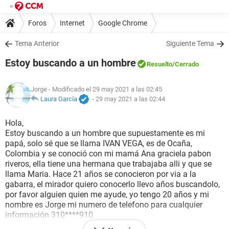
Foros
Internet
Google Chrome
Tema Anterior
Siguiente Tema
Estoy buscando a un hombre
Resuelto
/Cerrado
Jorge
- Modificado el 29 may 2021 a las 02:45
Laura García
-
29 may 2021 a las 02:44
Hola,
Estoy buscando a un hombre que supuestamente es mi
papá, solo sé que se llama IVAN VEGA, es de Ocaña,
Colombia y se conoció con mi mamá Ana graciela pabon
riveros, ella tiene una hermana que trabajaba alli y que se
llama Maria. Hace 21 años se conocieron por via a la
gabarra, el mirador quiero conocerlo llevo años buscandolo,
por favor alguien quien me ayude, yo tengo 20 años y mi
nombre es Jorge mi numero de telefono para cualquier
información 310****910.