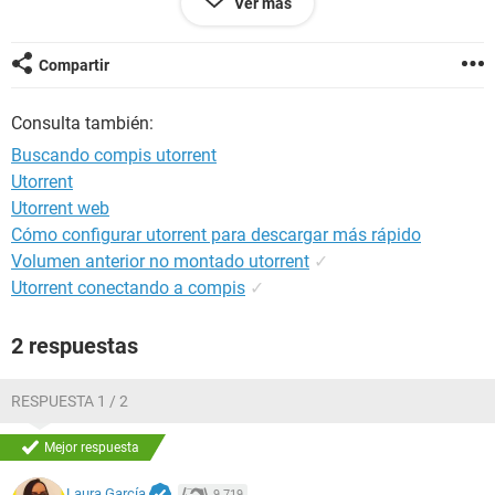
Ver más
Configuración:
Android / Chrome 90.0.4430.210
Compartir
Consulta también:
Buscando compis utorrent
Utorrent
Utorrent web
Cómo configurar utorrent para descargar más rápido
Volumen anterior no montado utorrent
✓
Utorrent conectando a compis
✓
2 respuestas
RESPUESTA 1 / 2
Mejor respuesta
Laura García
9.719