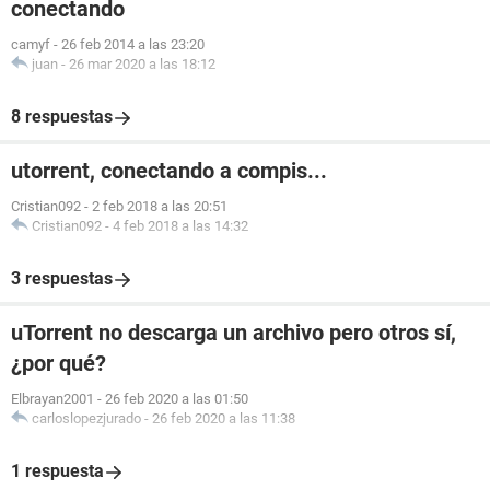
conectando
camyf
-
26 feb 2014 a las 23:20
juan
-
26 mar 2020 a las 18:12
8 respuestas
utorrent, conectando a compis...
Cristian092
-
2 feb 2018 a las 20:51
Cristian092
-
4 feb 2018 a las 14:32
3 respuestas
uTorrent no descarga un archivo pero otros sí,
¿por qué?
Elbrayan2001
-
26 feb 2020 a las 01:50
carloslopezjurado
-
26 feb 2020 a las 11:38
1 respuesta