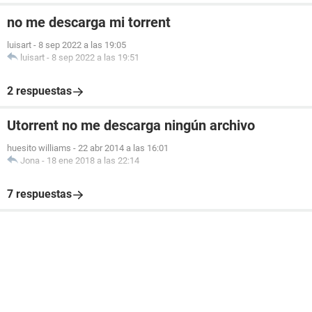
no me descarga mi torrent
luisart
-
8 sep 2022 a las 19:05
luisart
-
8 sep 2022 a las 19:51
2 respuestas
Utorrent no me descarga ningún archivo
huesito williams
-
22 abr 2014 a las 16:01
Jona
-
18 ene 2018 a las 22:14
7 respuestas