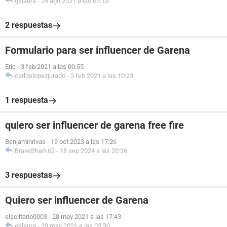
gslaura
-
29 ago 2021 a las 03:13
2 respuestas
Formulario para ser influencer de Garena
Eric
-
3 feb 2021 a las 00:55
carloslopezjurado
-
3 feb 2021 a las 10:23
1 respuesta
quiero ser influencer de garena free fire
Benjaminrivas
-
19 oct 2023 a las 17:26
BraveShark62
-
18 sep 2024 a las 20:26
3 respuestas
Quiero ser influencer de Garena
elsolitario0003
-
28 may 2021 a las 17:43
gslaura
-
29 may 2021 a las 03:30