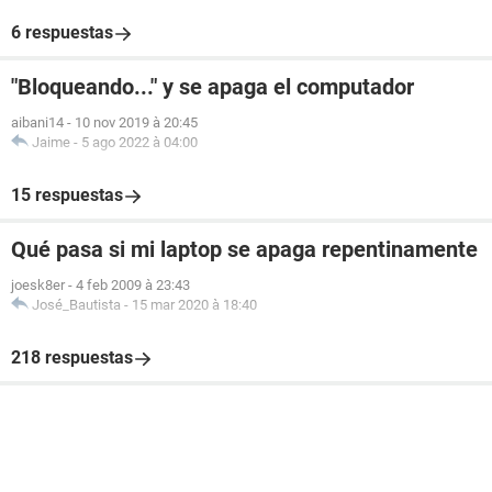
6 respuestas
"Bloqueando..." y se apaga el computador
aibani14
-
10 nov 2019 à 20:45
Jaime
-
5 ago 2022 à 04:00
15 respuestas
Qué pasa si mi laptop se apaga repentinamente
joesk8er
-
4 feb 2009 à 23:43
José_Bautista
-
15 mar 2020 à 18:40
218 respuestas