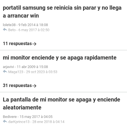
portatil samsung se reinicia sin parar y no llega
a arrancar win
lolete38
-
9 feb 2014 à 18:08
Beto
-
6 may 2017 à 02:50
11 respuestas
mi monitor enciende y se apaga rapidamente
arjavivi
-
11 abr 2009 à 15:08
Maga123
-
29 oct 2023 à 03:53
31 respuestas
La pantalla de mi monitor se apaga y enciende
aleatoriamente
Bedivere
-
15 may 2017 à 04:05
darKprince13
-
28 ene 2018 à 04:14